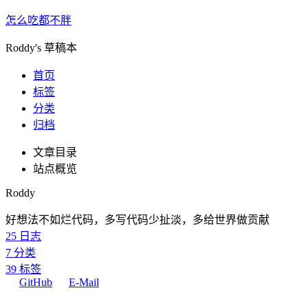
怎么吃都不胖
Roddy's 草稿本
首页
标签
分类
归档
文章目录
站点概览
Roddy
好想法不如烂代码，多写代码少扯淡，多给世界做贡献
25
日志
7
分类
39
标签
GitHub
E-Mail